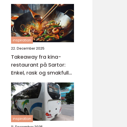
inspiration
22. December 2025
Takeaway fra kina-
restaurant på Sartor:
Enkel, rask og smakfull
mat på Sotra
inspiration
11. December 2025