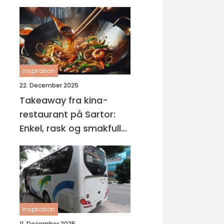
inspiration
22. December 2025
Takeaway fra kina-
restaurant på Sartor:
Enkel, rask og smakfull
mat på Sotra
inspiration
11. December 2025