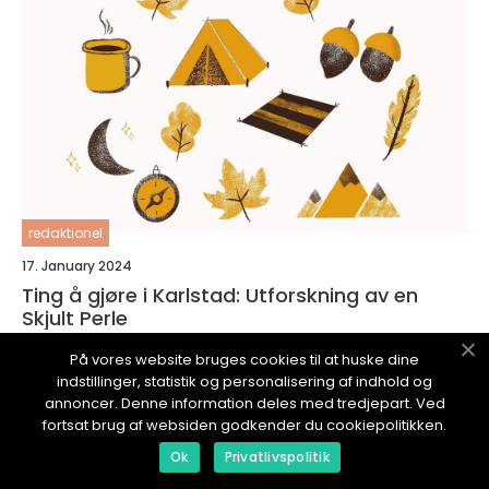
redaktionel
17. January 2024
Ting å gjøre i Karlstad: Utforskning av en
Skjult Perle
På vores website bruges cookies til at huske dine
indstillinger, statistik og personalisering af indhold og
annoncer. Denne information deles med tredjepart. Ved
fortsat brug af websiden godkender du cookiepolitikken.
GODOPPLEVELSE.
no
Ok
Privatlivspolitik