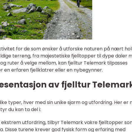
ktivitet for de som ønsker å utforske naturen på nært hol
ldige terreng, fra majestetiske fjelltopper til dype daler
 og ruter å velge mellom, kan fjelltur Telemark tilpasses
r en erfaren fjellklatrer eller en nybegynner.
sentasjon av fjelltur Telemar
ulike typer, hver med sin unike sjarm og utfordring. Her er
r du kan ta del i:
 ekstrem utfordring, tilbyr Telemark vakre fjelltopper s
 Disse turene krever god fysisk form og erfaring med