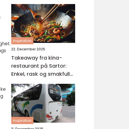
s
inspiration
ghet.
22. December 2025
ngs
Takeaway fra kina-
restaurant på Sartor:
Enkel, rask og smakfull
mat på Sotra
kke
og
inspiration
11. December 2025