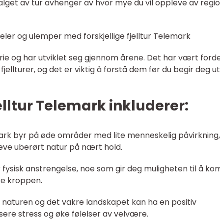
lget av tur avhenger av hvor mye du vil oppleve av regi
eler og ulemper med forskjellige fjelltur Telemark
torie og har utviklet seg gjennom årene. Det har vært ford
fjellturer, og det er viktig å forstå dem før du begir deg u
lltur Telemark inkluderer:
emark byr på øde områder med lite menneskelig påvirkning
leve uberørt natur på nært hold.
ver fysisk anstrengelse, noe som gir deg muligheten til å k
ke kroppen.
 naturen og det vakre landskapet kan ha en positiv
sere stress og øke følelser av velvære.