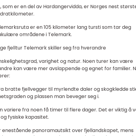
n, som er en del av Hardangervidda, er Norges nest størst
adratkilometer.
lemarksruta er en 105 kilometer lang tursti som tar deg
akulære områdene i Telemark.
ge fjelltur Telemark skiller seg fra hverandre
anskelighetsgrad, varighet og natur. Noen turer kan være
ndre kan være mer avslappende og egnet for familier. 
erer:
fra bratte fjellvegger til myrlendte daler og skogkledde sti
hetsgraden og plassen man beveger seg i.
n variere fra noen få timer til flere dager. Det er viktig å 
 og fysiske kapasitet.
 gir enestående panoramautsikt over fjellandskapet, mens