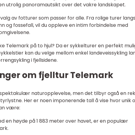
 en utrolig panoramautsikt over det vakre landskapet.
valg av fotturer som passer for alle. Fra rolige turer lang
lvann og fossefall, vil du oppleve en intim forbindelse med
omgivelsene.
ske Telemark på to hjul? Da er sykkelturer en perfekt muli
kkelstier kan du velge mellom enkel landeveissykling la
rengsykling i fjellsidene.
nger om fjelltur Telemark
n spektakulær naturopplevelse, men det tilbyr også en re
tyrlystne. Her er noen imponerende tall å vise hvor unik 
kan være:
med en høyde på 1 883 meter over havet, er en populær
ark.