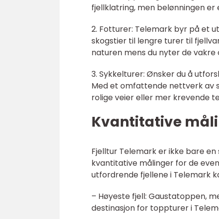
fjellklatring, men belønningen er
2. Fotturer: Telemark byr på et ut
skogstier til lengre turer til fjel
naturen mens du nyter de vakre 
3. Sykkelturer: Ønsker du å utfor
Med et omfattende nettverk av sy
rolige veier eller mer krevende ter
Kvantitative måli
Fjelltur Telemark er ikke bare e
kvantitative målinger for de even
utfordrende fjellene i Telemark 
– Høyeste fjell: Gaustatoppen, 
destinasjon for toppturer i Telem