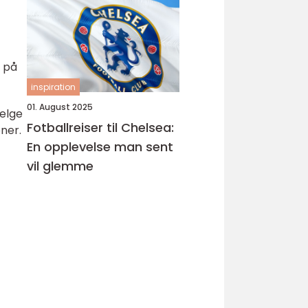
t på
inspiration
01. August 2025
velge
Fotballreiser til Chelsea:
oner.
En opplevelse man sent
vil glemme