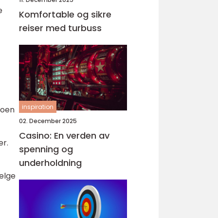
e
Komfortable og sikre
reiser med turbuss
inspiration
Noen
02. December 2025
Casino: En verden av
er.
spenning og
underholdning
velge