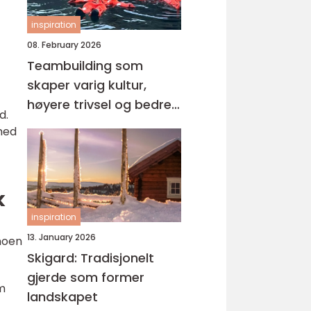
inspiration
08. February 2026
Teambuilding som
skaper varig kultur,
høyere trivsel og bedre
d.
resultater
 med
k
inspiration
13. January 2026
 noen
Skigard: Tradisjonelt
gjerde som former
om
landskapet