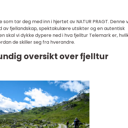
se som tar deg med inn i hjertet av NATUR PRAGT. Denne 
od av fjellandskap, spektakulære utsikter og en autentisk
n skal vi dykke dypere ned i hva fjelltur Telemark er, hvil
ordan de skiller seg fra hverandre.
ndig oversikt over fjelltur