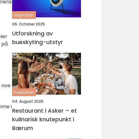
onens
inspiration
06. October 2025
Utforskning av
eler
bueskyting-utstyr
t på
, noe
inspiration
04. August 2025
omme i
Restaurant i Asker – et
kulinarisk knutepunkt i
Bærum