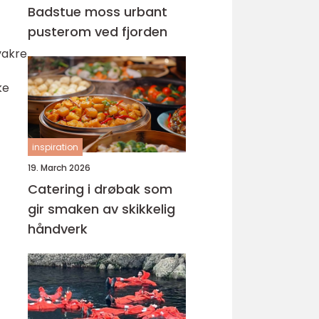
Badstue moss urbant
pusterom ved fjorden
vakre
ke
inspiration
19. March 2026
Catering i drøbak som
gir smaken av skikkelig
håndverk