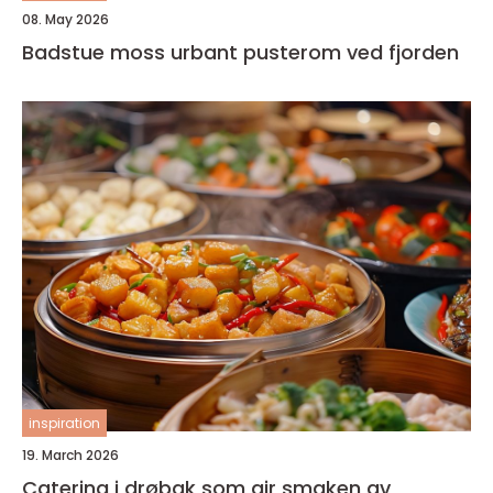
08. May 2026
Badstue moss urbant pusterom ved fjorden
inspiration
19. March 2026
Catering i drøbak som gir smaken av