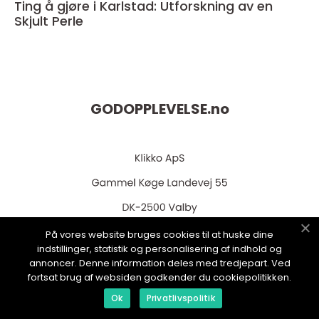
Ting å gjøre i Karlstad: Utforskning av en
Skjult Perle
GODOPPLEVELSE.
no
På vores website bruges cookies til at huske dine
indstillinger, statistik og personalisering af indhold og
web:
www.klikko.dk
annoncer. Denne information deles med tredjepart. Ved
fortsat brug af websiden godkender du cookiepolitikken.
Ok
Privatlivspolitik