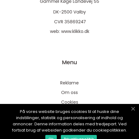
web:
www.klikko.dk
Menu
Reklame
Om oss
Cookies
På vores website bruges cookies til at huske dine
Kontakt Oss
indstillinger, statistik og personalisering af indhold og
Sitemap
annoncer. Denne information deles med tredjepart. Ved
fortsat brug af websiden godkender du cookiepolitikken.