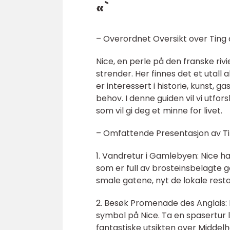
«`
– Overordnet Oversikt over Ting å
Nice, en perle på den franske rivie
strender. Her finnes det et utall 
er interessert i historie, kunst, gast
behov. I denne guiden vil vi utfo
som vil gi deg et minne for livet.
– Omfattende Presentasjon av Tin
1. Vandretur i Gamlebyen: Nice ha
som er full av brosteinsbelagte g
smale gatene, nyt de lokale rest
2. Besøk Promenade des Anglais:
symbol på Nice. Ta en spasertur
fantastiske utsikten over Midde