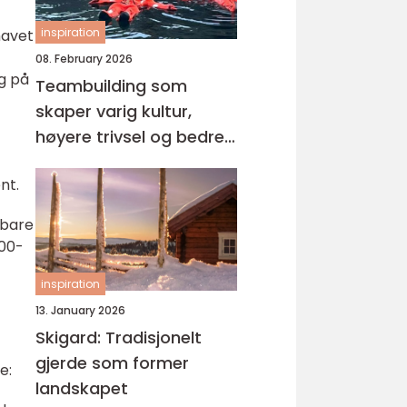
inspiration
havet
08. February 2026
g på
Teambuilding som
skaper varig kultur,
høyere trivsel og bedre
resultater
nt.
 bare
700-
inspiration
13. January 2026
Skigard: Tradisjonelt
gjerde som former
e:
landskapet