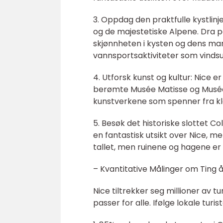
3. Oppdag den praktfulle kystlinj
og de majestetiske Alpene. Dra på
skjønnheten i kysten og dens mar
vannsportsaktiviteter som vindsurf
4. Utforsk kunst og kultur: Nice e
berømte Musée Matisse og Musée 
kunstverkene som spenner fra kla
5. Besøk det historiske slottet C
en fantastisk utsikt over Nice, me
tallet, men ruinene og hagene er
– Kvantitative Målinger om Ting å 
Nice tiltrekker seg millioner av t
passer for alle. Ifølge lokale tu