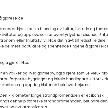
 gjøre i Nice
raen, er kjent for sin blanding av kultur, historie og fanta
aktiviteter og opplevelser for eventyrlystne reisende. Ent
ronomi eller friluftsliv, vil Nice definitivt tilfredsstille dine
rske de mest populære og spennende tingene å gjøre i Nic
g å gjøre i Nice
r en vakker og livlig gamleby, også kjent som Le Vieux Nic
ater, fargerike bygninger og lokale handlegate. Utforsk d
aurantene og oppdag historien bak hvert hjørne.
 Den 7 kilometer lange strandpromenaden er et ikonisk
 langs denne pittoreske strandpromenaden, beundre den
lhavet og nyt atmosfæren.