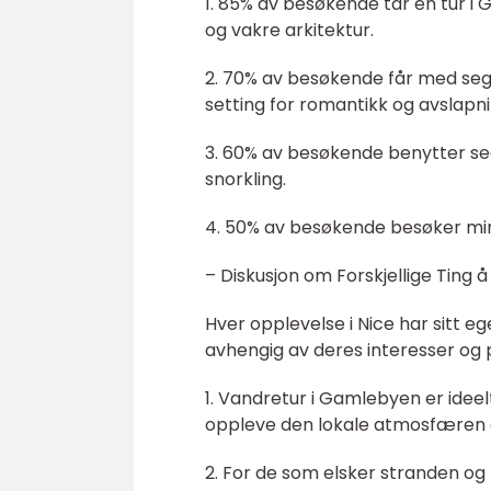
1. 85% av besøkende tar en tur i 
og vakre arkitektur.
2. 70% av besøkende får med seg
setting for romantikk og avslapni
3. 60% av besøkende benytter seg 
snorkling.
4. 50% av besøkende besøker mins
– Diskusjon om Forskjellige Ting å 
Hver opplevelse i Nice har sitt ege
avhengig av deres interesser og 
1. Vandretur i Gamlebyen er ideelt
oppleve den lokale atmosfæren o
2. For de som elsker stranden og