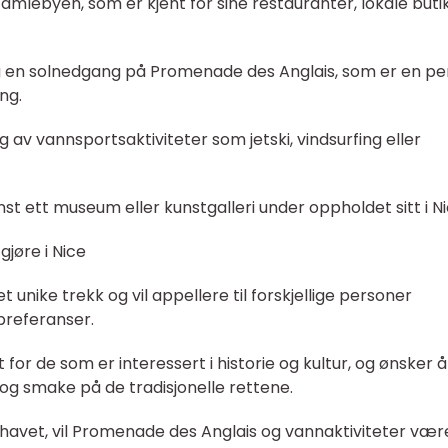
Gamlebyen, som er kjent for sine restauranter, lokale buti
 en solnedgang på Promenade des Anglais, som er en pe
ng.
av vannsportsaktiviteter som jetski, vindsurfing eller
t ett museum eller kunstgalleri under oppholdet sitt i Ni
gjøre i Nice
t unike trekk og vil appellere til forskjellige personer
preferanser.
 for de som er interessert i historie og kultur, og ønsker å
g smake på de tradisjonelle rettene.
 havet, vil Promenade des Anglais og vannaktiviteter vær