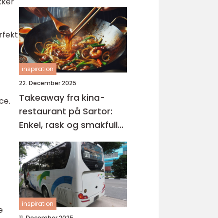
kker
rfekt
inspiration
22. December 2025
Takeaway fra kina-
ce.
restaurant på Sartor:
Enkel, rask og smakfull
mat på Sotra
inspiration
e
11. December 2025