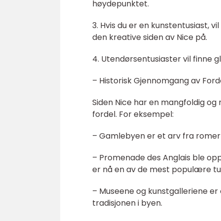
høydepunktet.
3. Hvis du er en kunstentusiast, 
den kreative siden av Nice på.
4. Utendørsentusiaster vil finne gl
– Historisk Gjennomgang av Forde
Siden Nice har en mangfoldig og ri
fordel. For eksempel:
– Gamlebyen er et arv fra romertid
– Promenade des Anglais ble oppr
er nå en av de mest populære tur
– Museene og kunstgalleriene er e
tradisjonen i byen.