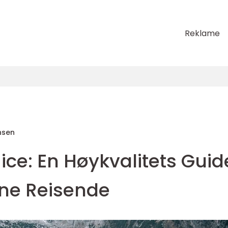
Reklame
nsen
Nice: En Høykvalitets Guid
tne Reisende