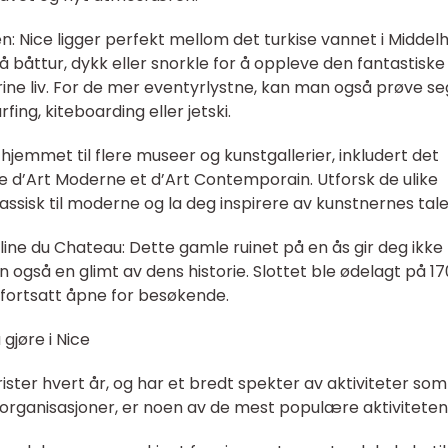
en: Nice ligger perfekt mellom det turkise vannet i Middel
 båttur, dykk eller snorkle for å oppleve den fantastiske
ine liv. For de mer eventyrlystne, kan man også prøve se
ing, kiteboarding eller jetski.
r hjemmet til flere museer og kunstgallerier, inkludert det
d’Art Moderne et d’Art Contemporain. Utforsk de ulike
ssisk til moderne og la deg inspirere av kunstnernes tale
olline du Chateau: Dette gamle ruinet på en ås gir deg ikke
n også en glimt av dens historie. Slottet ble ødelagt på 1
 fortsatt åpne for besøkende.
gjøre i Nice
urister hvert år, og har et bredt spekter av aktiviteter som
ristorganisasjoner, er noen av de mest populære aktiviteten