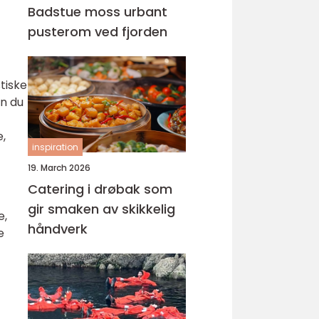
Badstue moss urbant
pusterom ved fjorden
stiske
en du
e,
inspiration
19. March 2026
Catering i drøbak som
gir smaken av skikkelig
e,
håndverk
e