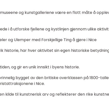
vil museene og kunstgalleriene være en flott måte å opple
ede i å utforske fjellene og kystlinjen gjennom ulike aktivit
ler og Ulemper med Forskjellige Ting å gjøre i Nice
k historie, har hver aktivitet sin egen historiske betydnin
en, og gir en unik innsikt i byens historie.
innelig bygget av den britiske overklassen på 1800-talle
istattraksjonene i Nice.
n kilde til kunstnerisk arv og reflekterer den rike kunstne