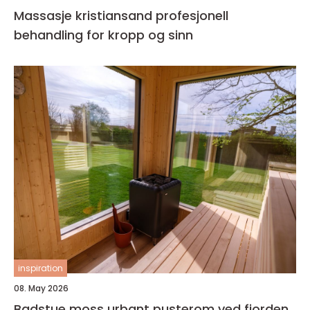
Massasje kristiansand profesjonell
behandling for kropp og sinn
inspiration
08. May 2026
Badstue moss urbant pusterom ved fjorden