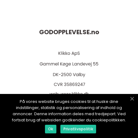
GODOPPLEVELSE.
no
web:
www.klikko.dk
På vores website bruges cookies til at huske dine
indstillinger, statistik og personalisering af indhold og
annoncer. Denne information deles med tredjepart. Ved
fortsat brug af websiden godkender du cookiepolitikken.
Menu
Ok
Privatlivspolitik