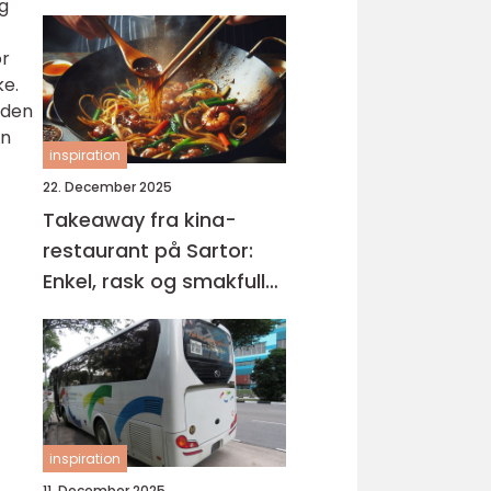
og
or
ke.
rden
an
inspiration
22. December 2025
Takeaway fra kina-
restaurant på Sartor:
Enkel, rask og smakfull
mat på Sotra
inspiration
11. December 2025