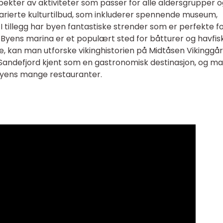
spekter av aktiviteter som passer for alle aldersgrupper 
t varierte kulturtilbud, som inkluderer spennende museum,
r. I tillegg har byen fantastiske strender som er perfekte f
. Byens marina er et populært sted for båtturer og havfis
rie, kan man utforske vikinghistorien på Midtåsen Vikinggå
r Sandefjord kjent som en gastronomisk destinasjon, og m
 byens mange restauranter.