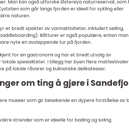
er. Man kan også utforske Østerøya naturreservat, som 
Kyststien som går langs fjorden er ideell for sykling eller
akre naturen.
yr et bredt spekter av vannaktiviteter, inkludert seiling,
 paddleboarding). Båtturer er også populære, enten man
 bare nyte en avslappende tur på fjorden.
kjent for sin gastronomi og har et bredt utvalg av
okale spesialiteter. I tillegg har byen flere matfestivaler 
 på lokale råvarer og kulinariske delikatesser.
nger om ting å gjøre i Sandefj
 flere museer som gir besøkende en dypere forståelse av 
 vakre strender som er ideelle for bading og soling.