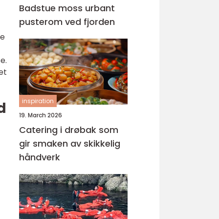
Badstue moss urbant
pusterom ved fjorden
ne
e.
et
inspiration
d
19. March 2026
Catering i drøbak som
gir smaken av skikkelig
håndverk