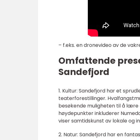
– f.eks. en dronevideo av de vakr
Omfattende presen
Sandefjord
1. Kultur: Sandefjord har et sprud
teaterforestillinger. Hvalfangst
besøkende muligheten til å lære 
høydepunkter inkluderer Numeda
viser samtidskunst av lokale og i
2. Natur: Sandefjord har en fanta