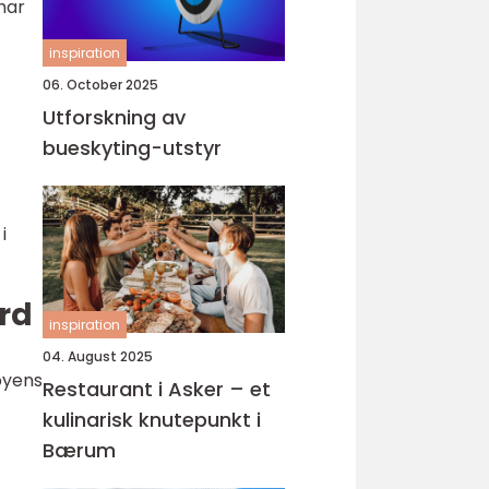
har
inspiration
06. October 2025
Utforskning av
bueskyting-utstyr
i
ord
inspiration
04. August 2025
byens
Restaurant i Asker – et
kulinarisk knutepunkt i
Bærum