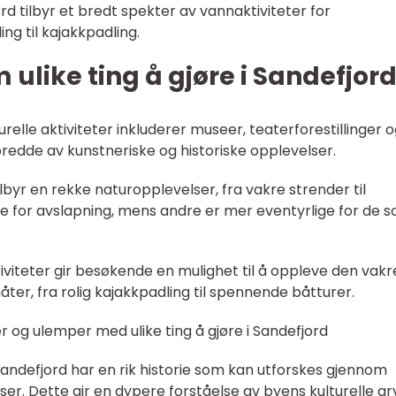
ord tilbyr et bredt spekter av vannaktiviteter for
ng til kajakkpadling.
 ulike ting å gjøre i Sandefjor
lturelle aktiviteter inkluderer museer, teaterforestillinger 
 bredde av kunstneriske og historiske opplevelser.
lbyr en rekke naturopplevelser, fra vakre strender til
e for avslapning, mens andre er mer eventyrlige for de 
iviteter gir besøkende en mulighet til å oppleve den vakr
åter, fra rolig kajakkpadling til spennende båtturer.
 og ulemper med ulike ting å gjøre i Sandefjord
: Sandefjord har en rik historie som kan utforskes gjennom
er. Dette gir en dypere forståelse av byens kulturelle ar