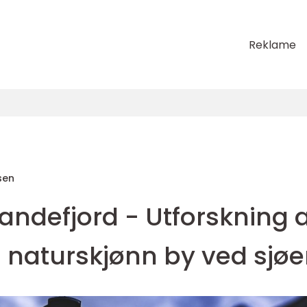
Reklame
sen
 Sandefjord - Utforskning 
g naturskjønn by ved sjø