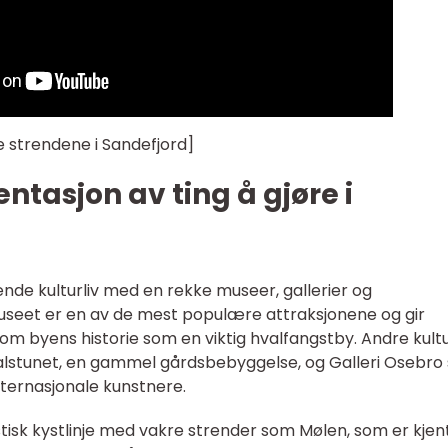
e strendene i Sandefjord]
tasjon av ting å gjøre i
lende kulturliv med en rekke museer, gallerier og
museet er en av de mest populære attraksjonene og gir
om byens historie som en viktig hvalfangstby. Andre kultu
lstunet, en gammel gårdsbebyggelse, og Galleri Osebro
nternasjonale kunstnere.
stisk kystlinje med vakre strender som Mølen, som er kjent