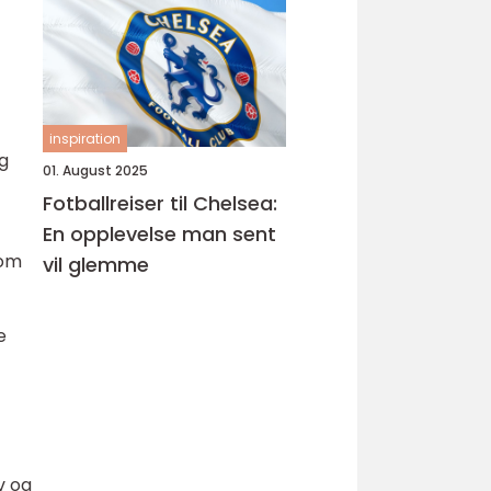
d
inspiration
og
01. August 2025
Fotballreiser til Chelsea:
En opplevelse man sent
som
vil glemme
e
v og